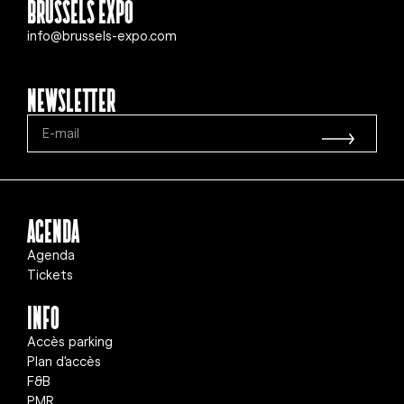
Brussels Expo
info@brussels-expo.com
Newsletter
Agenda
Agenda
Tickets
info
Accès parking
Plan d'accès
F&B
PMR