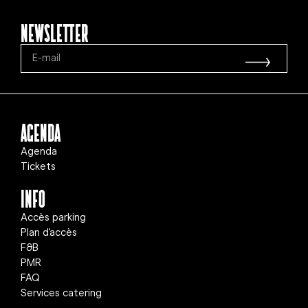
Newsletter
Agenda
Agenda
Tickets
info
Accès parking
Plan d'accès
F&B
PMR
FAQ
Services catering