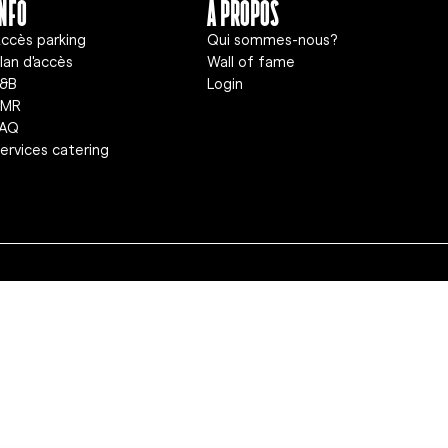
info
A propos
ccès parking
Qui sommes-nous?
lan d'accès
Wall of fame
&B
Login
PMR
FAQ
ervices catering