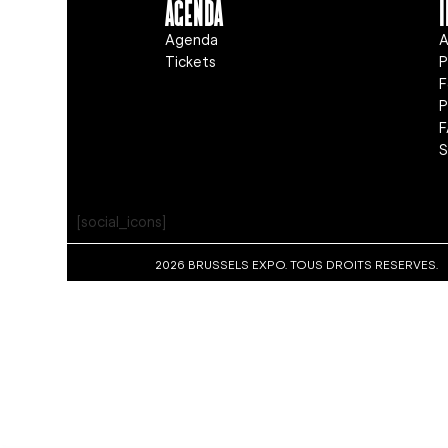
Agenda
Agenda
A
Tickets
P
F
S
[social_icons]
2026 BRUSSELS EXPO. TOUS DROITS RESERVES.