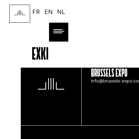
FR
EN
NL
Exki
Brussels Expo
info@brussels-expo.c