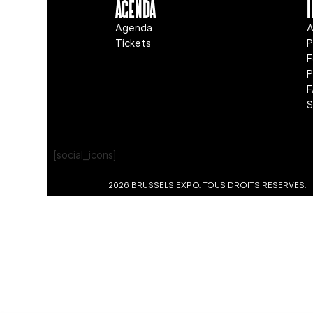
Agenda
Agenda
A
Tickets
P
F
S
[social_icons]
2026 BRUSSELS EXPO. TOUS DROITS RESERVES.