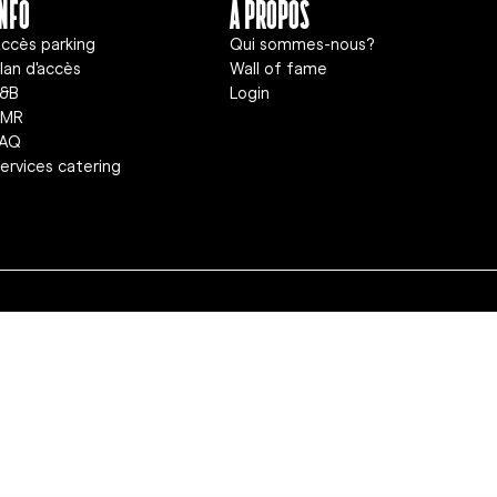
info
A propos
ccès parking
Qui sommes-nous?
lan d'accès
Wall of fame
&B
Login
PMR
FAQ
ervices catering